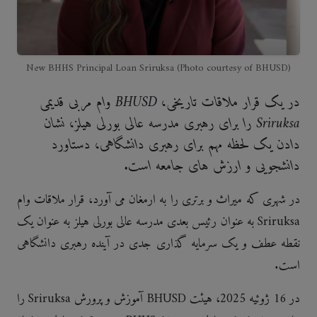
New BHHS Principal Loan Sriruksa (Photo courtesy of BHUSD)
در یک قرار ملاقات تاریخی، BHUSD وام مربی قدیمی
Sriruksa را برای رهبری مدرسه عالی بورلی هیلز، نشان
دادن یک لحظه مهم برای رهبری دانشگاهی، دستاورد
دانشجویی و ارزش های جامعه است.
در شهری که میراث و برتری را به ارمغان می آورد، قرار ملاقات وام
Sriruksa به عنوان رئیس بعدی مدرسه عالی بورلی هیلز به عنوان یک
نقطه عطف و یک سرمایه گذاری جدی در آینده رهبری دانشگاهی
است.
در 16 ژوئیه 2025، هیئت BHUSD آموزش و پرورش Sriruksa را