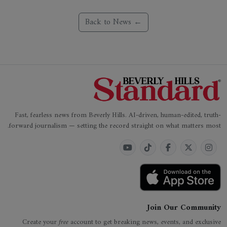
← Back to News
Fast, fearless news from Beverly Hills. AI-driven, human-edited, truth-
forward journalism — setting the record straight on what matters most.
Join Our Community
Create your
free
account to get breaking news, events, and exclusive