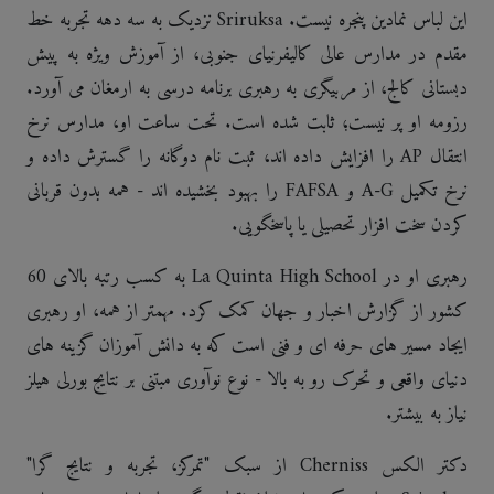
این لباس نمادین پنجره نیست. Sriruksa نزدیک به سه دهه تجربه خط
مقدم در مدارس عالی کالیفرنیای جنوبی، از آموزش ویژه به پیش
دبستانی کالج، از مربیگری به رهبری برنامه درسی به ارمغان می آورد.
رزومه او پر نیست؛ ثابت شده است. تحت ساعت او، مدارس نرخ
انتقال AP را افزایش داده اند، ثبت نام دوگانه را گسترش داده و
نرخ تکمیل A-G و FAFSA را بهبود بخشیده اند - همه بدون قربانی
کردن سخت افزار تحصیلی یا پاسخگویی.
رهبری او در La Quinta High School به کسب رتبه بالای 60
کشور از گزارش اخبار و جهان کمک کرد. مهمتر از همه، او رهبری
ایجاد مسیر های حرفه ای و فنی است که به دانش آموزان گزینه های
دنیای واقعی و تحرک رو به بالا - نوع نوآوری مبتنی بر نتایج بورلی هیلز
نیاز به بیشتر.
دکتر الکس Cherniss از سبک "تمرکز، تجربه و نتایج گرا"