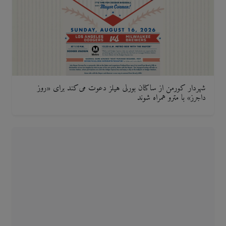
شهردار کورمن از ساکنان بورلی هیلز دعوت می‌کند برای «روز
داجرز» با مترو همراه شوند