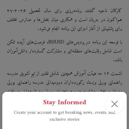
کارکنان ناحیه گفتند برنامه‌ریزی برای سال تحصیلی ۲۰۲۶-۲۷
هم‌اکنون در جریان است و همکاری میان بخش‌ها و مدارس مختلف
برای پشتیبانی از آغاز اجرای این برنامه انجام می‌شود.
با توسعه این برنامه در پردیس‌های BHUSD، فرصت‌های آینده ممکن
است شامل رقابت‌های منطقه‌ای و مشارکت گسترده‌تر دانش‌آموزان
باشد.
نشست ۱۲ مه هیئت آموزش همچنین شامل تقدیر از تیم تشویق مدرسه
راهنمایی بورلی ویستا، رکوردداران دوومیدانی مدرسه راهنمایی بورلی
ویستا، و بخش مشاوره مدرسه راهنمایی بورلی ویستا به‌دلیل دریافت
گواهی ASCA RAMP بود.
Stay Informed
Create your account to get breaking news, events, and
exclusive stories
Tags:
Special Olympics
Beverly Hills
BHUSD