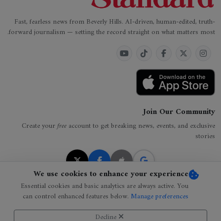
Fast, fearless news from Beverly Hills. AI-driven, human-edited, truth-
forward journalism — setting the record straight on what matters most.
Join Our Community
Create your
free
account to get breaking news, events, and exclusive
stories
We use cookies to enhance your experience
Subscribe
free
with your preferred account
Essential cookies and basic analytics are always active. You
can control enhanced features below.
Manage preferences
.
By creating an account, you agree to our
Privacy Policy
Decline