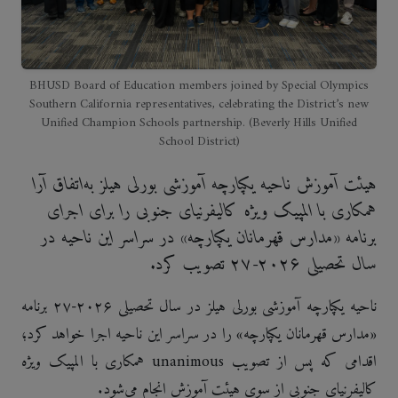
BHUSD Board of Education members joined by Special Olympics
Southern California representatives, celebrating the District’s new
Unified Champion Schools partnership. (Beverly Hills Unified
School District)
هیئت آموزش ناحیه یکپارچه آموزشی بورلی هیلز به‌اتفاق آرا
همکاری با المپیک ویژه کالیفرنیای جنوبی را برای اجرای
برنامه «مدارس قهرمانان یکپارچه» در سراسر این ناحیه در
سال تحصیلی ۲۰۲۶-۲۷ تصویب کرد.
ناحیه یکپارچه آموزشی بورلی هیلز در سال تحصیلی ۲۰۲۶-۲۷ برنامه
«مدارس قهرمانان یکپارچه» را در سراسر این ناحیه اجرا خواهد کرد؛
اقدامی که پس از تصویب unanimous همکاری با المپیک ویژه
کالیفرنیای جنوبی از سوی هیئت آموزش انجام می‌شود.