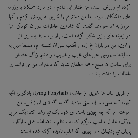
کرده ام ورزش است. من فشار نمی دادم - در مورد عملکرد یا رزومه
های دانشگاهی نبود. اما من دخترانم را تشویق به پیوستن کردم و آنها
امروز به شما خواهند گفت که شادترین خاطرات دوران کودکی آنها
در زمینه های بازی شکل گرفته است. بنابراین، مانند بسیاری از
والدین، من در باران یخ زده و آفتاب سوزان نشسته ام، صدها مایل به
مسابقات، بررسی هتل های عجیب و غریب، و تنظیم زنگ هشدار
برای ساعت ۵ صبح - همه مطمئن شوید که دختران من می توانند این
لحظات را داشته باشند.
از طریق سال ها تشویق از حاشیه، tying Ponytails، یادگیری آنچه
"بیرون" به معنی، و بله، حتی بازدید گاه به گاه اتاق اورژانس، من
آموخته ام که چه چیزی باعث می شود یک تیم رشد کند: یک مربی
بزرگ، تعادل مناسب سرگرم کننده و نظم و انضباط، عمل سازگار،
پویایی تیم پشتیبانی - و چیزی که اغلب نادیده گرفته شده است: