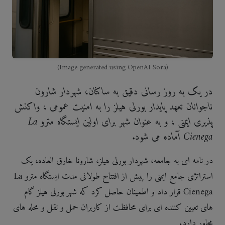
(Image generated using OpenAI Sora)
در یک به روز رسانی دقیق به ساکنان، شهردار شارون
ناجوانان تعهد پایدار بورلی هیلز را به امنیت عمومی ، واکنش
پذیری ایمنی ، و به عنوان شهر برای اولین ایستگاه مترو La
Cienega آماده می شود.
در نامه ای به جامعه، شهردار بورلی هیلز، شارونا خارق العاده، یک
استراتژی جامع ایمنی را پیش از افتتاح طولانی مدت ایستگاه مترو La
Cienega قرار داد و اطمینان حاصل کرد که شهر بورلی هیلز گام
های تعیین کننده ای برای محافظت از کاربران حمل و نقل و محله های
مجاور دارد.