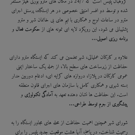
گروهبان پلیس است که 24/7 در مکان های مترو بورلی هیلز مستقر
شده و توسط دو افسر امنیتی خصوصی در هر ایستگاه، پرسنل اجرای
مترو در ساعات اوج و همکاری با تیم های بی خانمان شهر و مترو
پشتیبانی می شود. این رویکرد لایه ای نمونه هایی از
حکومت فعال
و
برنامه ریزی اصولی
...
علاوه بر کارکنان عملیاتی، شهر تضمین می کند که ایستگاه مترو دارای
حفاظت از زیرساخت های سطح بالا، از جمله یک ساختار ایمنی
عمومی کارکنان در پلازا، دروازه های کرایه ای، ادغام دوربین مدار
بسته شهری و همکاری کامل با سازمان های اجرای قانون منطقه
است. این حفاظت ها نشان دهنده تعهد به
آمادگی تکنولوژی
و
پیشگیری از جرم توسط طراحی
...
شورای شهر همچنین اهمیت حفاظت از محله های مجاور ایستگاه را به
رسمیت شناخت. در پاسخ، آنها هشت موقعیت جدید پلیس را برای